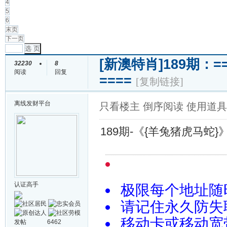
4
5
6
末页
下一页
选 页
[新澳特肖]
189期：==
32230
8
阅读
回复
====
[复制链接]
离线
发财平台
只看楼主
倒序阅读
使用道具
189期-《{羊兔猪虎马蛇}
认证高手
极限每个地址随
请记住永久防失联导
移动卡或移动宽带请尝
发帖
6462