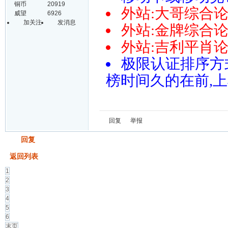
铜币
20919
外站:大哥综合论坛htt
威望
6926
加关注
发消息
外站:金牌综合论坛htt
外站:吉利平肖论坛http:
极限认证排序方
榜时间久的在前,
回复
举报
发帖
回复
返回列表
1
2
3
4
5
6
末页