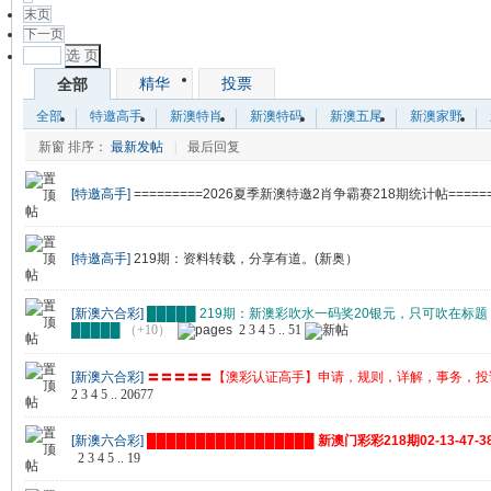
末页
下一页
选 页
精华
投票
全部
全部
特邀高手
新澳特肖
新澳特码
新澳五尾
新澳家野
新窗
排序：
最新发帖
|
最后回复
[特邀高手]
=========2026夏季新澳特邀2肖争霸赛218期统计帖======
[特邀高手]
219期：资料转载，分享有道。(新奥）
[新澳六合彩]
█████ 219期：新澳彩吹水一码奖20银元，只可吹在标
█████
（+10）
2
3
4
5
..
51
[新澳六合彩]
〓〓〓〓〓【澳彩认证高手】申请，规则，详解，事务，投
2
3
4
5
..
20677
[新澳六合彩]
█████████████████ 新澳门彩彩218期02-13-47-38
2
3
4
5
..
19