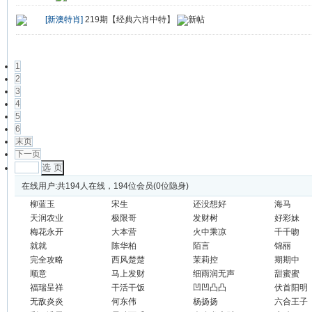
[新澳特肖]
219期【经典六肖中特】
发帖
1
2
3
4
5
6
末页
下一页
选 页
在线用户:共194人在线，194位会员(0位隐身)
柳蓝玉
宋生
还没想好
海马
天润农业
极限哥
发财树
好彩妹
梅花永开
大本营
火中乘凉
千千吻
就就
陈华柏
陌言
锦丽
完全攻略
西风楚楚
茉莉控
期期中
顺意
马上发财
细雨润无声
甜蜜蜜
福瑞呈祥
干活干饭
凹凹凸凸
伏首阳明
无敌炎炎
何东伟
杨扬扬
六合王子