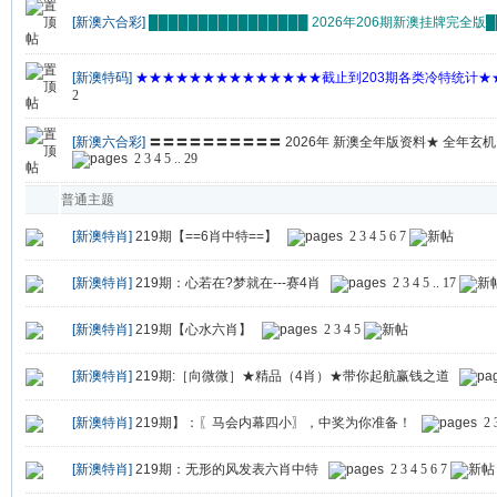
[新澳六合彩]
████████████████ 2026年206期新澳挂牌完全版█
[新澳特码]
★★★★★★★★★★★★★★截止到203期各类冷特统计★
2
[新澳六合彩]
〓〓〓〓〓〓〓〓〓〓 2026年 新澳全年版资料★ 全年玄
2
3
4
5
..
29
普通主题
[新澳特肖]
219期【==6肖中特==】
2
3
4
5
6
7
[新澳特肖]
219期：心若在?梦就在---赛4肖
2
3
4
5
..
17
[新澳特肖]
219期【心水六肖】
2
3
4
5
[新澳特肖]
219期:［向微微］★精品（4肖）★带你起航赢钱之道
[新澳特肖]
219期】：〖马会内幕四小〗，中奖为你准备！
2
[新澳特肖]
219期：无形的风发表六肖中特
2
3
4
5
6
7