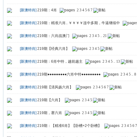
[新澳特肖]
219期：4肖
2
3
4
5
6
7
[新澳特肖]
219期：精准六肖.. ￥￥￥￥连中多期，牛逼继续中
[新澳特肖]
219期：六肖战澳门
2
3
4
5
..
21
[新澳特肖]
219期【经典六肖】
2
3
4
5
[新澳特肖]
219期：6肖中特，越前越主
2
3
4
5
..
13
[新澳特肖]
219期●●●●●●●●●六肖中特●●●●●●●●●
2
3
4
5
..
8
[新澳特肖]
219期【清风扬六肖】
2
3
4
5
6
7
[新澳特肖]
219期【六肖】
2
3
4
5
[新澳特肖]
219期，赛六肖
2
3
4
5
[新澳特肖]
219期：【精准6肖】【卧槽+2个卧槽】
2
3
4
5
6
7