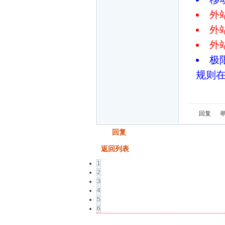
外站
外站
外站:
极
规则
回复
发帖
回复
返回列表
1
2
3
4
5
6