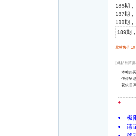
186期
187期
188期
189期
此帖售价 10
[ 此帖被苗疆石
本帖购买
佳婷呈,
花依旧,
极
请记
移动