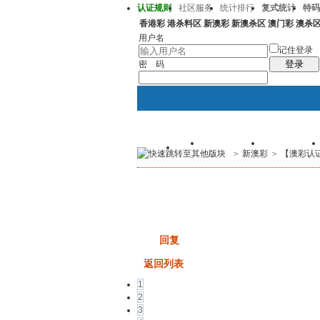
认证规则
社区服务
统计排行
复式统计
特码
香港彩
港杀料区
新澳彩
新澳杀区
澳门彩
澳杀
澳彩218期37-32-33-15-22-43T41
用户名
记住登录
登录
密 码
首页
交易记录
我的帖子
>
新澳彩
>
【澳彩认
码皇总管
说：
发帖
回复
返回列表
1
2
3