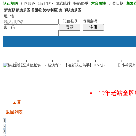
认证规则
社区服务
统计排行
复式统计
特码助手
六合属性
开奖日期
新澳彩2
新澳彩
新澳杀区
香港彩
港杀料区
澳门彩
澳杀区
澳彩219期05-10-19-30-35-47T25
用户名
记住登录
找回密码
登录
注册
密 码
首页
交易记录
我的帖子
群组
个人中心
手
>
新澳彩
>
【澳彩认证高手】189期）━━━〖小荷露角←
帖子
码皇总管
说：
2026年7月底即将 开启特邀高
15年老站金
发帖
回复
返回列表
1
2
3