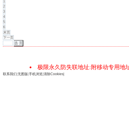
1
2
3
4
5
6
末页
下一页
选 页
极限永久防失联地址:附移动专用地址18
联系我们
|
无图版
|
手机浏览
|
清除Cookies
|