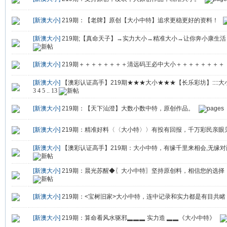
[新澳大小]
219期：【老牌】原创【大小中特】追求更稳更好的资料！
[新澳大小]
219期;【真命天子】→实力大小→精准大小→让你奔小康生活
[新澳大小]
219期＋＋＋＋＋＋＋＋清远码王必中大小＋＋＋＋＋＋＋＋
[新澳大小]
【澳彩认证高手】219期★★★大小★★★【长乐彩坊】::::大小::::
3
4
5
..
13
[新澳大小]
219期：【天下汕澄】大数小数中特，原创作品。
[新澳大小]
219期：精准好料〈〈大小特〉〉有投有回报，千万彩民亲眼
[新澳大小]
【澳彩认证高手】219期：大小中特，有缘千里来相会,无缘
[新澳大小]
219期：晨光苏醒◆〖大小中特〗坚持原创料，相信您的选择
[新澳大小]
219期：<宝树旧家>大小中特，连中记录和实力都是有目共睹
[新澳大小]
219期：算命看风水驱邪▂▂▂ 实力造 ▂▂《大小中特》