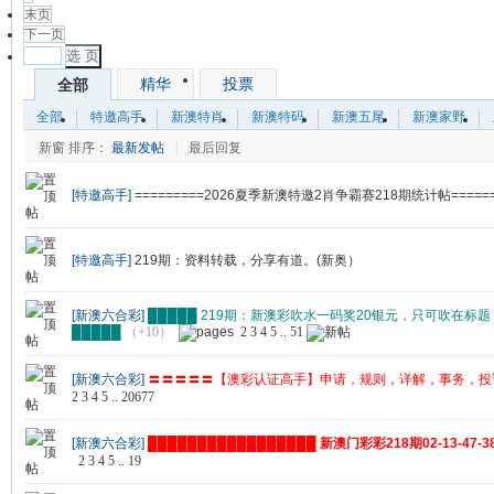
末页
下一页
选 页
精华
投票
全部
全部
特邀高手
新澳特肖
新澳特码
新澳五尾
新澳家野
新窗
排序：
最新发帖
|
最后回复
[特邀高手]
=========2026夏季新澳特邀2肖争霸赛218期统计帖======
[特邀高手]
219期：资料转载，分享有道。(新奥）
[新澳六合彩]
█████ 219期：新澳彩吹水一码奖20银元，只可吹在标
█████
（+10）
2
3
4
5
..
51
[新澳六合彩]
〓〓〓〓〓【澳彩认证高手】申请，规则，详解，事务，投
2
3
4
5
..
20677
[新澳六合彩]
█████████████████ 新澳门彩彩218期02-13-47-38
2
3
4
5
..
19