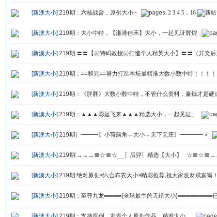
[新澳大小]
219期：六核战曾，原创大小~
2
3
4
5
..
16
[新澳大小]
219期：大小中特，【湘港佳禾】大小，一起见证辉煌
[新澳大小]
219期:〓〓【㊣特码教授㊣打造个人精英大小】〓〓｛开奖
[新澳大小]
219期：==和兄==努力打造本坛最精准大数小数中特！！！
[新澳大小]
219期：《胖胖》大数小数中特，不管什么资料，赢钱才是硬
[新澳大小]
219期：▲▲▲彩运飞来▲▲▲精选大小，一起见证。
[新澳大小]
219期）━━━〖小荷露角←大小→天下无庄〗━━━━ √
[新澳大小]
219期:→→→〓☆〓☆__〖后羿〗精选【大小】 ☆〓☆〓→
[新澳大小]
219期:绝对原创≮六合布衣大小≯精彩推荐,祝大家发财成富翁
[新澳大小]
219期：至尊九龙════{全球最牛的无错大小}═══════
[新澳大小]
219期：支持原创，发表个人原创作品，精准大小。