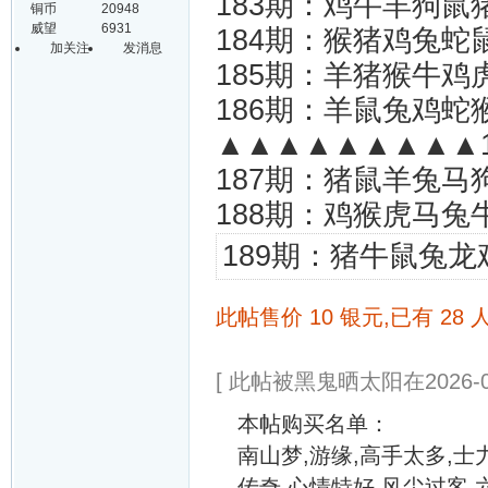
183期：鸡牛羊狗鼠猪
铜币
20948
威望
6931
184期：猴猪鸡兔蛇鼠
加关注
发消息
185期：羊猪猴牛鸡虎
186期：羊鼠兔鸡蛇猴
▲▲▲▲▲▲▲▲▲1
187期：猪鼠羊兔马狗
188期：鸡猴虎马兔牛
189期：猪牛鼠兔龙
此帖售价 10 银元,已有 28 
[ 此帖被黑鬼晒太阳在2026-07
本帖购买名单：
南山梦,游缘,高手太多,士
传奇,心情特好,风尘过客,