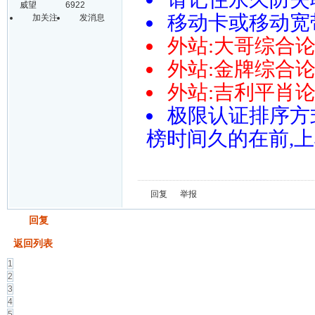
威望
6922
移动卡或移动宽带请尝
加关注
发消息
外站:大哥综合论坛htt
外站:金牌综合论坛htt
外站:吉利平肖论坛http:
极限认证排序方
榜时间久的在前,
回复
举报
发帖
回复
返回列表
1
2
3
4
5