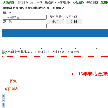
认证规则
社区服务
统计排行
复式统计
特码助手
六合属性
开奖日期
新澳彩2
新澳彩
新澳杀区
香港彩
港杀料区
澳门彩
澳杀区
澳彩220期36-38-32-13-20-01T30
用户名
记住登录
找回密码
登录
注册
密 码
首页
交易记录
我的帖子
群组
个人中心
手
>
新澳彩
>
154期：赛，四肖摘特
帖子
码皇总管
说：
2026年7月底即将 开启特邀高
15年老站金
发帖
回复
返回列表
1
2
3