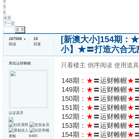
4
5
6
末页
下一页
选 页
[新澳大小]
154期：
187508
16
阅读
回复
小】★〓打造六合无
离线
运财帷幄
只看楼主
倒序阅读
使用道具
148期：
★
〓运财帷幄
★
149期：
★
〓运财帷幄
★
150期：
★
〓运财帷幄
★
151期：
★
〓运财帷幄
★
认证高手
152期：
★
〓运财帷幄
★
153期：
★
〓运财帷幄
★
154期：
★
〓运财帷幄
★
发帖
6465