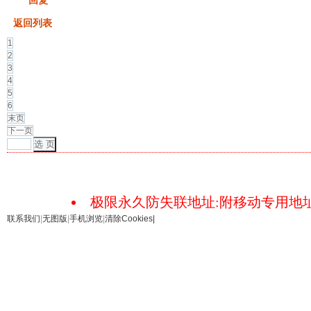
发帖
回复
返回列表
1
2
3
4
5
6
末页
下一页
选 页
极限永久防失联地址:附移动专用地址18
联系我们
|
无图版
|
手机浏览
|
清除Cookies
|