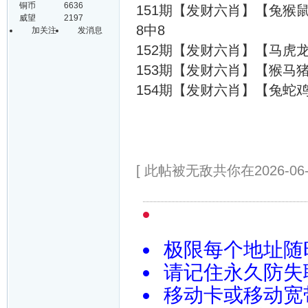
铜币
6636
151期【发财六肖】【兔猴
威望
2197
8中8
加关注
发消息
152期【发财六肖】【马虎
153期【发财六肖】【猴马
154期【发财六肖】【兔蛇
[ 此帖被无敌共你在2026-06-
极限每个地址随
请记住永久防失联导
移动卡或移动宽带请尝