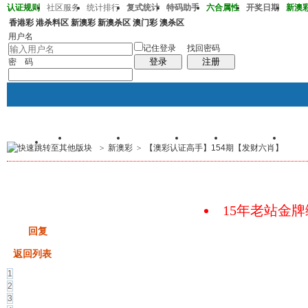
认证规则
社区服务
统计排行
复式统计
特码助手
六合属性
开奖日期
新澳彩2
香港彩
港杀料区
新澳彩
新澳杀区
澳门彩
澳杀区
澳彩217期40-29-17-18-31-32T34
用户名
记住登录
找回密码
登录
注册
密 码
首页
交易记录
我的帖子
群组
个人中心
手
>
新澳彩
>
【澳彩认证高手】154期【发财六肖】
帖子
码皇总管
说：
2026年7月底即将 开启特邀高
15年老站金
发帖
回复
返回列表
1
2
3