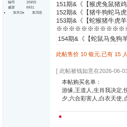
铜币
20955
151期&《【猴虎兔鼠猪鸡
威望
6931
152期&《【猪牛狗蛇马虎
加关注
发消息
153期&《【蛇猴猪牛虎羊
※※※※※※※※※※※
154期&《【蛇鼠马兔狗
此帖售价 10 银元,已有 15 
[ 此帖被钱如意在2026-06-03
本帖购买名单：
游缘,王道人,生肖我决定,
夕,六合彩害人,白衣天使,