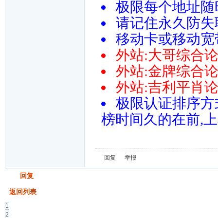
极限每个地址随
请记住永久防失联导
移动卡或移动宽带请尝
外站:大哥综合论坛htt
外站:金牌综合论坛htt
外站:吉利平肖论坛http:
极限认证排序方
榜时间久的在前,
回复
举报
发帖
回复
返回列表
1
2