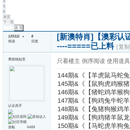
4
5
6
末页
下一页
选 页
[新澳特肖]
【澳彩认证高
125111
8
阅读
回复
----=====已上料
[复制
离线
钱如意
只看楼主
倒序阅读
使用道具
144期&《【羊虎鼠马蛇兔
145期&《【鼠狗虎鸡猴猪
146期&《【猪蛇鸡羊猴狗
147期&《【狗鸡兔牛蛇羊
认证高手
148期&《【兔猪狗猴鸡羊
149期&《【狗鸡猪羊鼠龙
150期&《【马蛇虎羊狗兔
发帖
6489