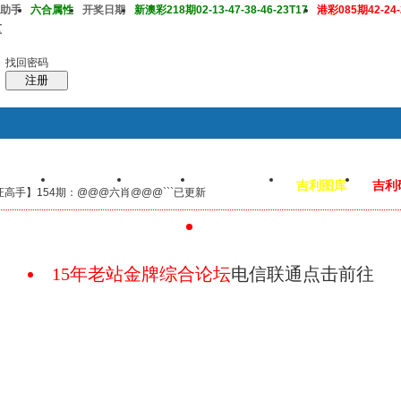
助手
六合属性
开奖日期
新澳彩218期02-13-47-38-46-23T17
港彩085期42-24-2
区
找回密码
注册
群组
个人中心
手机版
防跳转教程
吉利图库
吉利
高手】154期：@@@六肖@@@```已更新
搜索
帖子
2026年7月底即将 开启特邀高手2肖中特大赛，重奖一万 ..
（2026-07-10
15年老站金牌综合论坛
电信联通点击前往