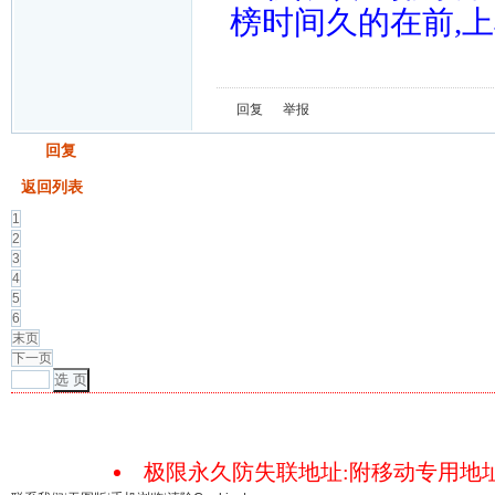
榜时间久的在前,
回复
举报
发帖
回复
返回列表
1
2
3
4
5
6
末页
下一页
选 页
极限永久防失联地址:附移动专用地址18