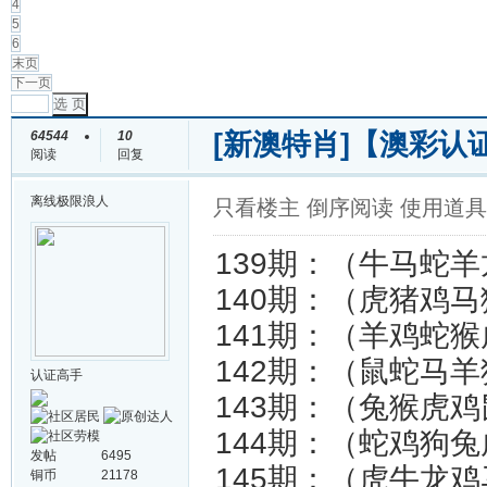
4
5
6
末页
下一页
选 页
64544
10
[新澳特肖]
【澳彩认
阅读
回复
离线
极限浪人
只看楼主
倒序阅读
使用道具
139期：（牛马蛇羊
140期：（虎猪鸡马
141期：（羊鸡蛇猴
142期：（鼠蛇马羊
认证高手
143期：（兔猴虎鸡
144期：（蛇鸡狗兔
发帖
6495
145期：（虎牛龙鸡
铜币
21178