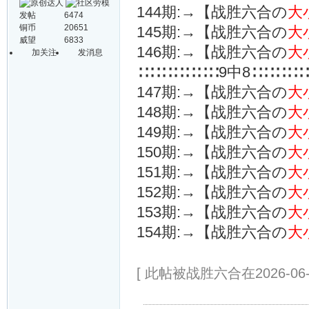
144期:→【战胜六合の
大
发帖
6474
铜币
20651
145期:→【战胜六合の
大
威望
6833
146期:→【战胜六合の
大
加关注
发消息
∷∷∷∷∷∷∷9中8∷∷∷∷
147期:→【战胜六合の
大
148期:→【战胜六合の
大
149期:→【战胜六合の
大
150期:→【战胜六合の
大
151期:→【战胜六合の
大
152期:→【战胜六合の
大
153期:→【战胜六合の
大
154期:→【战胜六合の
大
[ 此帖被战胜六合在2026-06-