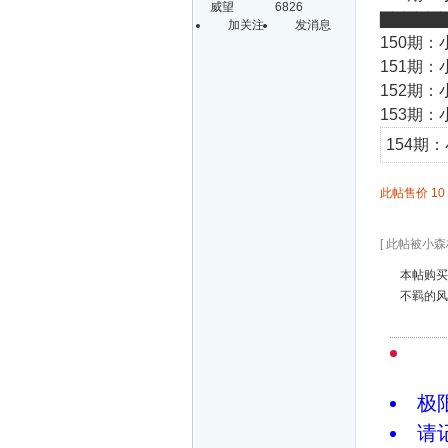
威望
6826
▇▇▇▇▇▇
加关注
发消息
150期：
151期：
152期：
153期：
154期
此帖售价 10
[ 此帖被小森林
本帖购买
不羁的风
极
请记