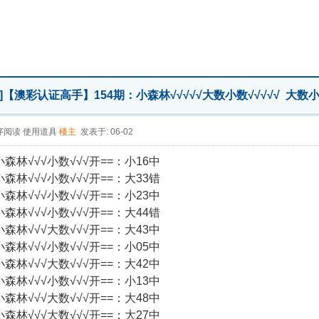
]
【澳彩认证高手】154期：小森林√√√√√大数小数√√√√√ 大数
序阅读
使用道具
楼主
发表于: 06-02
小森林√√√小数√√√开==：小16中
小森林√√√小数√√√开==：大33错
小森林√√√小数√√√开==：小23中
小森林√√√小数√√√开==：大44错
小森林√√√大数√√√开==：大43中
小森林√√√小数√√√开==：小05中
小森林√√√大数√√√开==：大42中
小森林√√√小数√√√开==：小13中
小森林√√√大数√√√开==：大48中
小森林√√√大数√√√开==：大27中