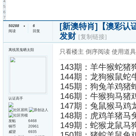
4
5
6
7
[新澳特肖]
【澳彩认证
50288
6
阅读
回复
发财
[复制链接]
离线
黑鬼晒太阳
只看楼主
倒序阅读
使用道具
143期：羊牛猴蛇猪狗
144期：龙狗猴鼠蛇牛
145期：狗兔羊鸡猪蛇
146期：牛猴狗马猪鸡
认证高手
147期：兔鼠猴马鸡龙
148期：虎鸡羊猪马兔
发帖
6468
149期：蛇猴龙鼠马狗
铜币
20961
威望
6935
150期：猪蛇羊鼠兔鸡