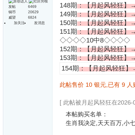
148期
：【月起风轻狂】→【
发帖
6469
铜币
20629
149期
：【月起风轻狂】→【
威望
6824
150期
：【月起风轻狂】→【
加关注
发消息
151期
：【月起风轻狂】→【
◇◇◇◇10中8◇◇◇◇
152期
：【月起风轻狂】→【
153期
：【月起风轻狂】→【
154期
：【月起风轻狂】→【
此帖售价 10 银元,已有 9 
[ 此帖被月起风轻狂在2026-06
本帖购买名单：
生肖我决定,天天百万,小七