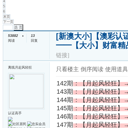
4
5
6
末页
下一页
选 页
[新澳大小]
【澳彩认证
53882
13
阅读
回复
━━【大小】财富精
链接]
离线
月起风轻狂
只看楼主
倒序阅读
使用道具
142期
：【月起风轻狂】→【
143期
：【月起风轻狂】→【
144期
：【月起风轻狂】→【
145期
：【月起风轻狂】→【
认证高手
146期
：【月起风轻狂】→【
147期
：【月起风轻狂】→【