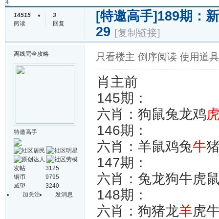
4
[特邀高手]
189期：
14515
3
阅读
回复
29
[复制链接]
离线
完全攻略
只看楼主
倒序阅读
使用道具
肖主前
145期：
六肖：
狗
鼠兔龙鸡
146期：
特邀高手
六肖：
羊
鼠鸡兔
牛
147期：
发帖
3125
六肖：
兔
龙
狗
牛
虎鼠
铜币
9795
威望
3240
148期：
加关注
发消息
六肖：
狗
猪
龙
羊
虎