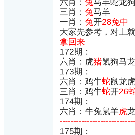
六肖：
兔
马
羊
蛇
龙
三肖：
兔
马
羊
一肖：
兔
开
28兔中
大家先参考，对上
拿回来
172期：
六肖：
虎
猪
鼠
狗
马
173期：
六肖：鸡牛
蛇
鼠
龙虎
三肖：
鸡牛
蛇
开
26
174期：
六肖：
牛
兔
鼠
羊
虎
--------------------------
175期：