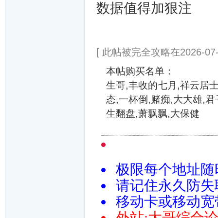
数据值得加狠注
[ 此帖被完全攻略在2026-07-
本帖购买名单：
生哥,丰收的七月,祥云居士
态,一杯倒,赌痴,大大雄,
生翻盘,萧飘飘,大保健
极限每个地址随
请记住永久防失联导
移动卡或移动宽带请尝
外站:大哥综合论坛htt