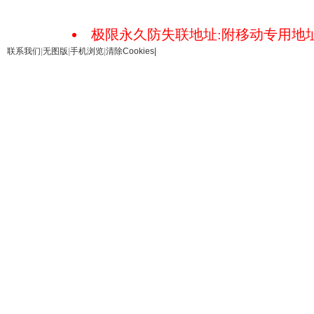
极限永久防失联地址:附移动专用地址18
联系我们
|
无图版
|
手机浏览
|
清除Cookies
|