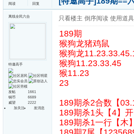
[特邀高手]
189期==
阅读
回复
离线
全民六合
只看楼主
倒序阅读
使用道具
189期
猴狗龙猪鸡鼠
猴狗龙11.23.33.45.1
猴狗11.23.33.45
特邀高手
猴11.23
23
发帖
1661
铜币
6689
189期杀2合数【03
威望
2222
加关注
发消息
189期杀1头【4】开
189期杀1一行【木
189期7尾【12356