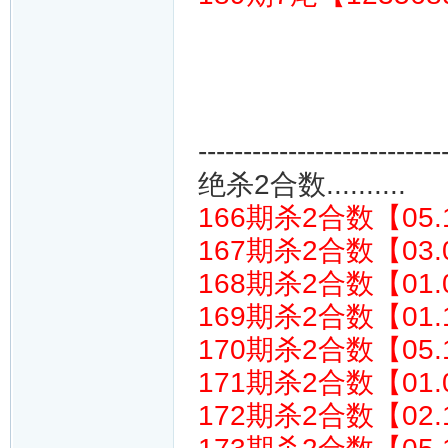
---------------------------
绝杀2合数..........
166期杀2合数【05
167期杀2合数【03
168期杀2合数【01
169期杀2合数【01
170期杀2合数【05.
171期杀2合数【01
172期杀2合数【02