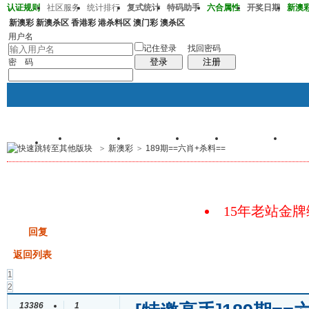
认证规则
社区服务
统计排行
复式统计
特码助手
六合属性
开奖日期
新澳彩2
新澳彩
新澳杀区
香港彩
港杀料区
澳门彩
澳杀区
澳彩218期37-32-33-15-22-43T41
用户名
记住登录
找回密码
登录
注册
密 码
首页
交易记录
我的帖子
群组
个人中心
手
>
新澳彩
>
189期==六肖+杀料==
帖子
码皇总管
说：
2026年7月底即将 开启特邀高
15年老站金
发帖
回复
返回列表
1
2
13386
1