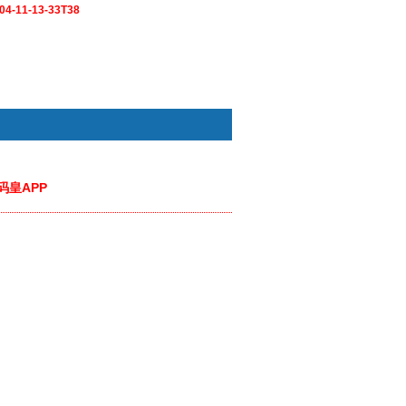
4-11-13-33T38
码皇APP
快捷通道
 20:23）