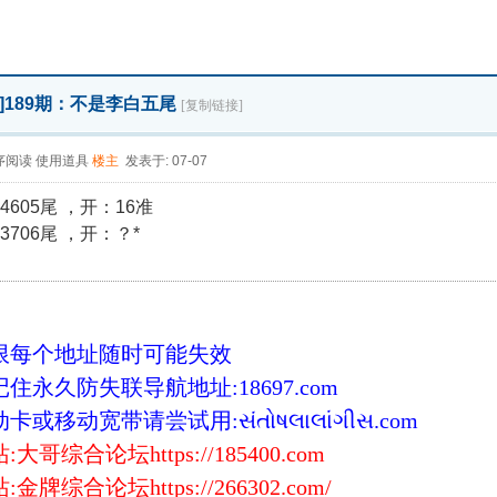
]
189期：不是李白五尾
[复制链接]
序阅读
使用道具
楼主
发表于: 07-07
14605尾 ，开：16准
83706尾 ，开：？*
限每个地址随时可能失效
住永久防失联导航地址:18697.com
卡或移动宽带请尝试用:સંતોષલાલાંગીસ.com
:大哥综合论坛https://185400.com
:金牌综合论坛https://266302.com/