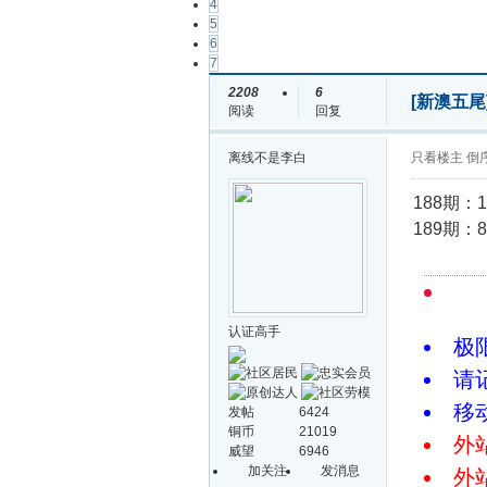
4
5
6
7
2208
6
[新澳五尾
阅读
回复
离线
不是李白
只看楼主
倒
188期：
189期：
认证高手
极
请记
移动
发帖
6424
铜币
21019
外站
威望
6946
加关注
发消息
外站