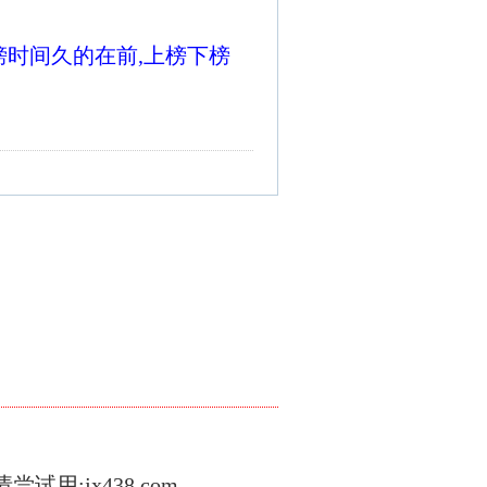
榜时间久的在前,上榜下榜
用:jx438.com