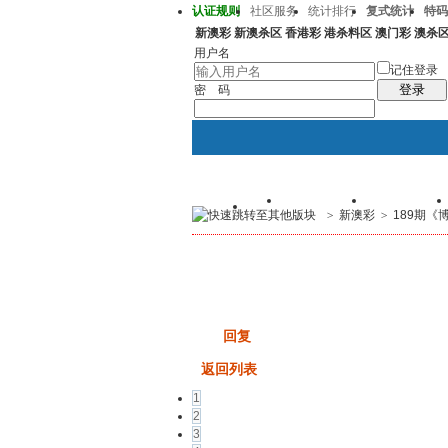
认证规则
社区服务
统计排行
复式统计
特码
新澳彩
新澳杀区
香港彩
港杀料区
澳门彩
澳杀
澳彩220期36-38-32-13-20-01T30
用户名
记住登录
登录
密 码
首页
交易记录
我的帖子
>
新澳彩
>
189期《
码皇总管
说：
发帖
回复
返回列表
1
2
3