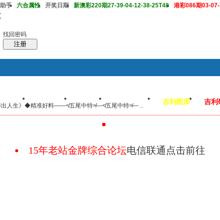
助手
六合属性
开奖日期
新澳彩220期27-39-04-12-38-25T48
港彩086期03-07-3
区
找回密码
注册
群组
个人中心
手机版
防跳转教程
吉利图库
吉利
博出人生》◆精准好料――≮五尾中特≯―≮五尾中特≯― ..
搜索
帖子
2026年7月底即将 开启特邀高手2肖中特大赛，重奖一万 ..
（2026-07-10
15年老站金牌综合论坛
电信联通点击前往