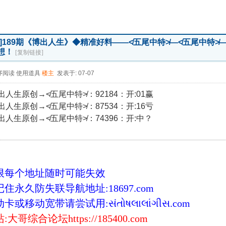
]
189期《博出人生》◆精准好料――≮五尾中特≯―≮五尾中特≯
想！
[复制链接]
序阅读
使用道具
楼主
发表于: 07-07
博出人生原创→≮五尾中特≯：92184：开:01赢
博出人生原创→≮五尾中特≯：87534：开:16亏
博出人生原创→≮五尾中特≯：74396：开:中？
限每个地址随时可能失效
住永久防失联导航地址:18697.com
卡或移动宽带请尝试用:સંતોષલાલાંગીસ.com
:大哥综合论坛https://185400.com