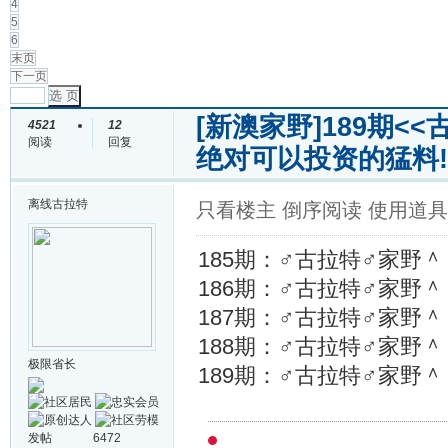
4
5
6
末页
下一页
选 页
[新澳家野]
189期<
4521
12
阅读
回复
绝对可以投资的猛料
离线
古拉特
只看楼主
倒序阅读
使用道具
185期：♂古拉特♂家野
186期：♂古拉特♂家野
187期：♂古拉特♂家野
188期：♂古拉特♂家野
极限省长
189期：♂古拉特♂家野
发帖
6472