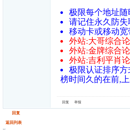
极限每个地址随
请记住永久防失联导
移动卡或移动宽带请尝
外站:大哥综合论坛htt
外站:金牌综合论坛htt
外站:吉利平肖论坛http:
极限认证排序方
榜时间久的在前,
回复
举报
发帖
回复
返回列表