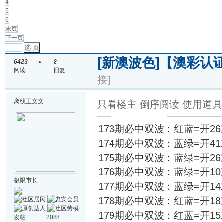
4
5
6
末页
下一页
选 页
[新澳波色]
【澳彩认证
6423
8
阅读
回复
接]
离线
正文文
只看楼主
倒序阅读
使用道具
173期必中双波：红蓝=开2
174期必中双波：蓝绿=开4
175期必中双波：蓝绿=开2
176期必中双波：蓝绿=开1
极限市长
177期必中双波：蓝绿=开1
178期必中双波：红蓝=开1
179期必中双波：红蓝=开1
发帖
2088