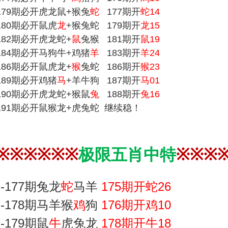
-179期必开虎龙鼠+猴兔
蛇
177期开
蛇14
-180期必开鼠虎
龙
+猴兔蛇 179期开
龙15
-182期必开虎龙蛇+
鼠
兔猴 181期开
鼠19
-184期必开马狗牛+鸡猪
羊
183期开
羊24
-186期必开鼠虎龙+
猴
兔蛇 186期开
猴23
-189期必开鸡猪
马
+羊牛狗 187期开
马01
-190期必开虎龙蛇+猴鼠
兔
188期开
兔16
-191期必开鼠猴龙+虎兔蛇 继续稳！
※※※※※※
极限五肖中特
※※※
期-177期兔龙
蛇
马羊
175期开蛇26
期-178期马羊猴
鸡
狗
176期开鸡10
期-179期鼠
牛
虎兔龙
178期开牛18