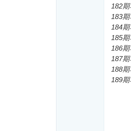
182
183
184
185
186
187
188
189