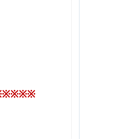
※※※※※