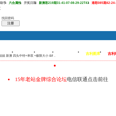
助手
六合属性
开奖日期
新澳彩219期31-41-07-08-29-22T43
港彩085期42-24-2
区
找回密码
注册
群组
个人中心
手机版
防跳转教程
吉利图库
吉利
姐姐 新澳 四头中特+单双 +极限大小 &# ..
搜索
帖子
2026年7月底即将 开启特邀高手2肖中特大赛，重奖一万 ..
（2026-07-10
15年老站金牌综合论坛
电信联通点击前往