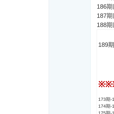
186
187
188
189
※※
173期
174期
175期