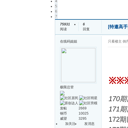
4
5
6
7
75931
6
[特邀高手
阅读
回复
在线
码姐姐
只看楼主
倒
※※
极限总管
170
171
发帖
2669
铜币
10025
172
威望
3295
加关注
发消息