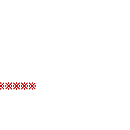
※※※※※