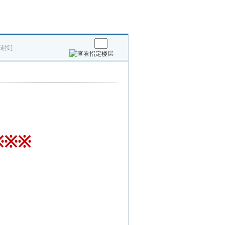
链接]
※※※