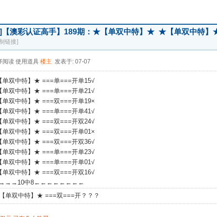
]
【澳彩认证高手】189期：★【单双中特】★ ★【单双中特】
复制链接]
序阅读
使用道具
楼主
发表于: 07-07
【单双中特】★ ===单===开单15√
【单双中特】★ ===单===开单21√
【单双中特】★ ===双===开单19×
【单双中特】★ ===单===开单41√
【单双中特】★ ===双===开双24√
【单双中特】★ ===双===开单01×
【单双中特】★ ===双===开双36√
【单双中特】★ ===单===开单23√
【单双中特】★ ===单===开单01√
【单双中特】★ ===双===开双16√
→→→10中8←←←←←←←←
★【单双中特】★ ===双===开？？？