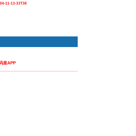
4-11-13-33T38
码皇APP
快捷通道
 20:23）