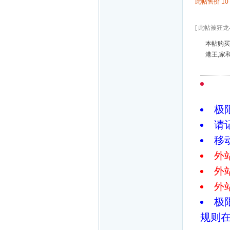
此帖售价 10
[ 此帖被狂龙小
本帖购买
港王,家
极
请记
移动
外站
外站
外站:
极
规则