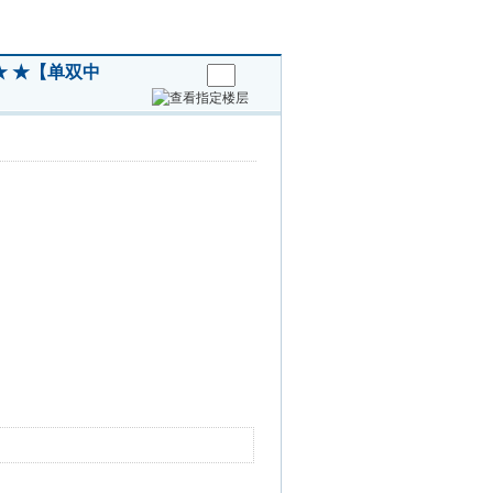
★ ★【单双中