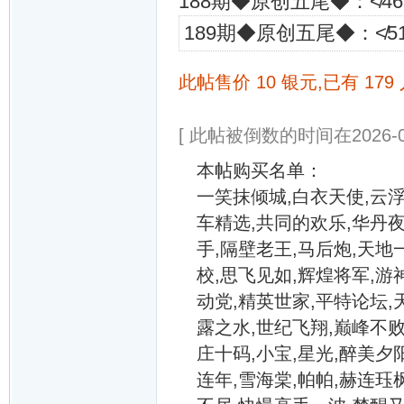
188期◆原创五尾◆：≮461
189期◆原创五尾◆：≮510
此帖售价 10 银元,已有 179
[ 此帖被倒数的时间在2026-07
本帖购买名单：
一笑抹倾城,白衣天使,云浮
车精选,共同的欢乐,华丹夜
手,隔壁老王,马后炮,天地
校,思飞见如,辉煌将军,游
动党,精英世家,平特论坛,
露之水,世纪飞翔,巅峰不败
庄十码,小宝,星光,醉美夕
连年,雪海棠,帕帕,赫连珏