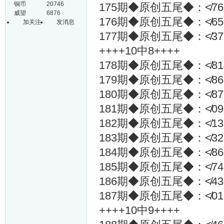
铜币
20746
175期◆原创五尾◆：≮763
威望
6876
176期◆原创五尾◆：≮653
加关注
发消息
177期◆原创五尾◆：≮371
++++10中8++++
178期◆原创五尾◆：≮814
179期◆原创五尾◆：≮867
180期◆原创五尾◆：≮871
181期◆原创五尾◆：≮095
182期◆原创五尾◆：≮136
183期◆原创五尾◆：≮327
184期◆原创五尾◆：≮862
185期◆原创五尾◆：≮749
186期◆原创五尾◆：≮431
187期◆原创五尾◆：≮017
++++10中9++++