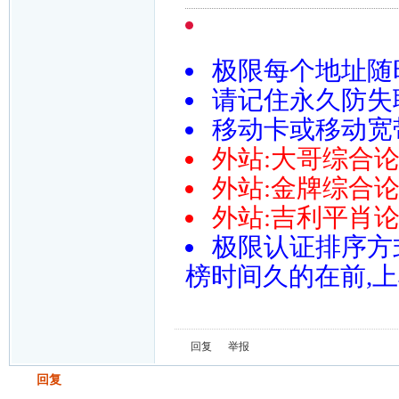
极限每个地址随
请记住永久防失联导
移动卡或移动宽带请尝
外站:大哥综合论坛htt
外站:金牌综合论坛htt
外站:吉利平肖论坛http:
极限认证排序方
榜时间久的在前,
回复
举报
发帖
回复