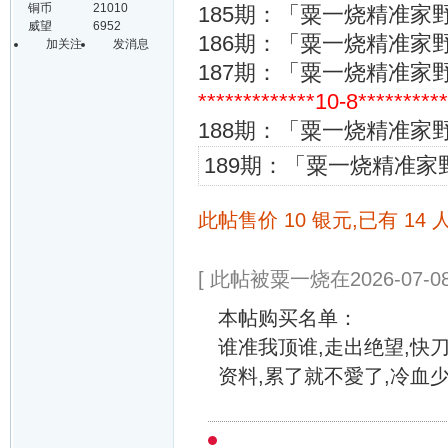
铜币
21010
185期：「粟一烧精准家野」
威望
6952
186期：「粟一烧精准家野」
加关注
发消息
187期：「粟一烧精准家野」
*************10-8**********
188期：「粟一烧精准家野」
189期：「粟一烧精准家野
此帖售价 10 银元,已有 14 
[ 此帖被粟一烧在2026-07-08
本帖购买名单：
谁准我顶谁,走出绝望,快刀
资料,累了就不愛了,冷血少