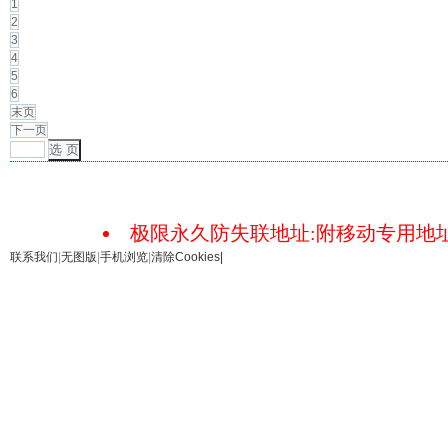
1
2
3
4
5
6
末页
下一页
选 页
极限永久防失联地址:附移动专用地址18
联系我们
|
无图版
|
手机浏览
|
清除Cookies
|