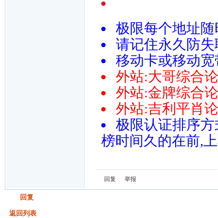
极限每个地址随
请记住永久防失联导
移动卡或移动宽带请尝
外站:大哥综合论坛htt
外站:金牌综合论坛htt
外站:吉利平肖论坛http:
极限认证排序方
榜时间久的在前,
回复
举报
发帖
回复
返回列表