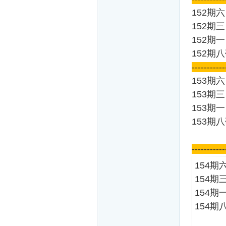
152期
152期
152期
152期八码
-----------
153期
153期
153期
153期八码
-----------
154
154
154期
154期八码