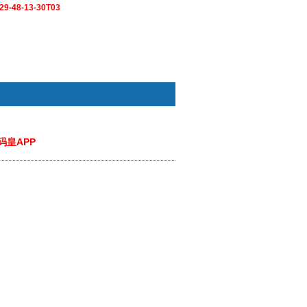
9-48-13-30T03
码皇APP
快捷通道
 20:23）