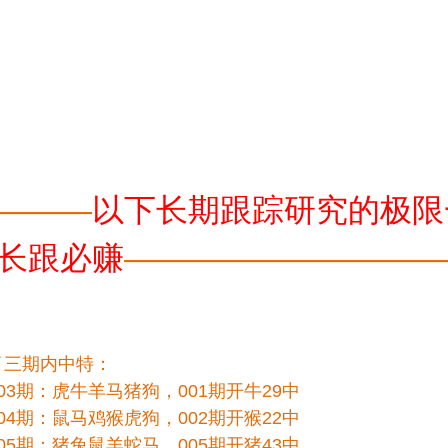
———
以下长期跟踪研究的极限
长跟必赚
——————————
肖三期内中特：
-003期：虎牛羊马猪狗，001期开牛29中
-004期：鼠马鸡猴虎狗，002期开猴22中
-005期：猪兔鼠羊蛇马，005期开猪43中