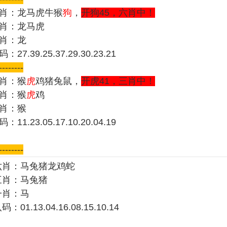
六肖：龙马虎牛猴
狗
，
开狗45，六肖中！
三肖：龙马虎
一肖：龙
：27.39.25.37.29.30.23.21
--------
六肖：猴
虎
鸡猪兔鼠，
开虎41，三肖中！
三肖：猴
虎
鸡
一肖：猴
：11.23.05.17.10.20.04.19
--------
期六肖：马兔猪龙鸡蛇
期三肖：马兔猪
一肖：马
：01.13.04.16.08.15.10.14