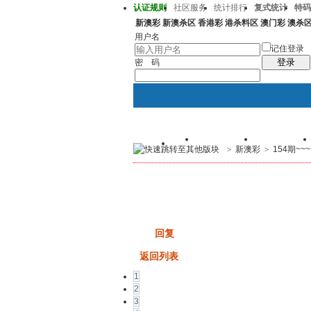
认证规则
社区服务
统计排行
复式统计
特码
新澳彩
新澳杀区
香港彩
港杀料区
澳门彩
澳杀
澳彩218期37-32-33-15-22-43T41
用户名
记住登录
登录
密 码
首页
交易记录
我的帖子
>
新澳彩
>
154期~~
码皇总管
说：
发帖
回复
返回列表
1
2
3