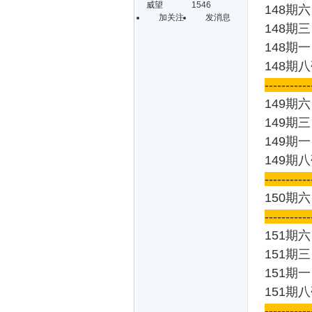
威望
1546
148期
加关注
发消息
148期
148期
148期八码
-----------
149期
149期
149期
149期八码
-----------
150期
-----------
151期
151期
151期
151期八码
-----------