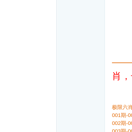
——
肖，
极限六
001期
002期
003期