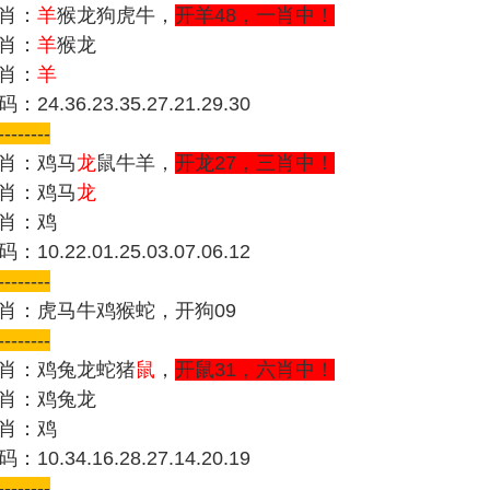
六肖：
羊
猴龙狗虎牛，
开羊48，一肖中！
三肖：
羊
猴龙
一肖：
羊
：24.36.23.35.27.21.29.30
--------
六肖：鸡马
龙
鼠牛羊，
开龙27，三肖中！
三肖：鸡马
龙
一肖：鸡
：10.22.01.25.03.07.06.12
--------
六肖：虎马牛鸡猴蛇，开狗09
--------
六肖：鸡兔龙蛇猪
鼠
，
开鼠31，六肖中！
三肖：鸡兔龙
一肖：鸡
：10.34.16.28.27.14.20.19
--------