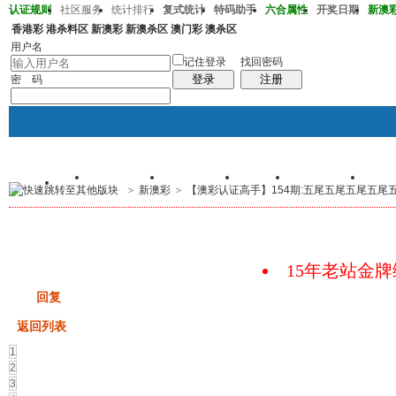
认证规则
社区服务
统计排行
复式统计
特码助手
六合属性
开奖日期
新澳彩2
香港彩
港杀料区
新澳彩
新澳杀区
澳门彩
澳杀区
澳彩217期40-29-17-18-31-32T34
用户名
记住登录
找回密码
登录
注册
密 码
首页
交易记录
我的帖子
群组
个人中心
手
>
新澳彩
>
【澳彩认证高手】154期:五尾五尾五尾五尾五
帖子
码皇总管
说：
2026年7月底即将 开启特邀高
15年老站金
发帖
回复
返回列表
1
2
3