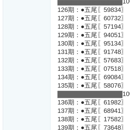
▓▓▓▓▓▓▓▓▓▓▓▓▓▓1
126期：●五尾〖59834〗
127期：●五尾〖60732〗
128期：●五尾〖57194〗
129期：●五尾〖94051〗
130期：●五尾〖95134〗
131期：●五尾〖91748〗
132期：●五尾〖57683〗
133期：●五尾〖07518〗
134期：●五尾〖69084〗
135期：●五尾〖58076〗
▓▓▓▓▓▓▓▓▓▓▓▓▓▓1
136期：●五尾〖61982〗
137期：●五尾〖68941〗
138期：●五尾〖17582〗
139期：●五尾〖73648〗