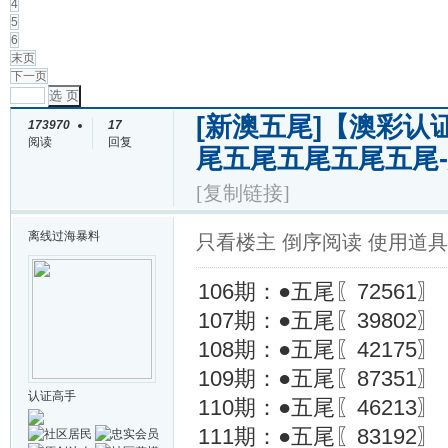
4
5
6
末页
下一页
选 页
[新澳五尾]
【澳彩认证
173970
17
阅读
回复
尾五尾五尾五尾五尾
[复制链接]
离线
过海暴料
只看楼主
倒序阅读
使用道具
106期：●五尾〖72561〗
107期：●五尾〖39802〗
108期：●五尾〖42175〗
109期：●五尾〖87351〗
认证高手
110期：●五尾〖46213〗
111期：●五尾〖83192〗