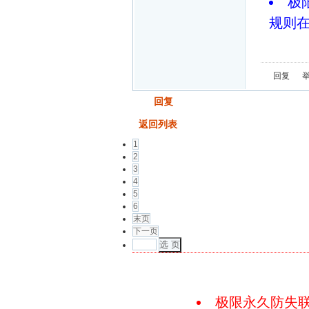
极
规则
回复
发帖
回复
返回列表
1
2
3
4
5
6
末页
下一页
选 页
极限永久防失联地