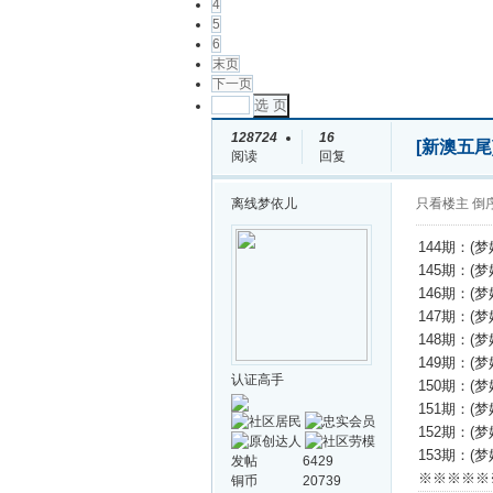
4
5
6
末页
下一页
选 页
128724
16
[新澳五尾
阅读
回复
离线
梦依儿
只看楼主
倒
144期：(梦
145期：(梦
146期：(梦
147期：(梦
148期：(梦
149期：(梦
认证高手
150期：(梦
151期：(梦
152期：(梦
153期：(梦
发帖
6429
※※※※※
铜币
20739