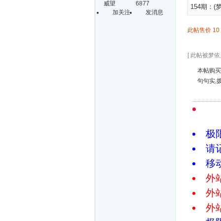
威望
6877
154期：(
加关注
发消息
此帖售价 10
[ 此帖被梦依儿
本帖购买
句句实,
极
请记
移动
外站
外站
外站: