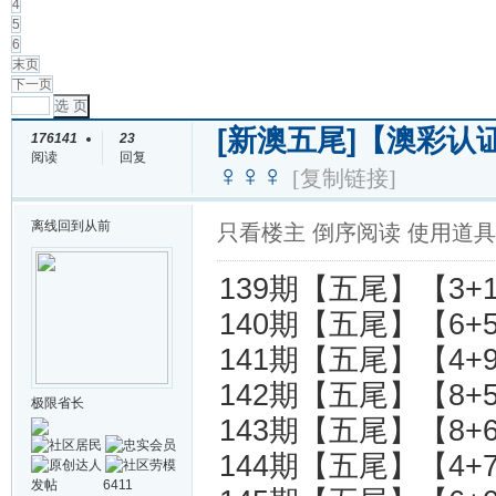
4
5
6
末页
下一页
选 页
[新澳五尾]
【澳彩认证
176141
23
阅读
回复
♀♀♀
[复制链接]
离线
回到从前
只看楼主
倒序阅读
使用道具
139期【五尾】【3+
140期【五尾】【6+
141期【五尾】【4+
142期【五尾】【8+
极限省长
143期【五尾】【8+
144期【五尾】【4+
发帖
6411