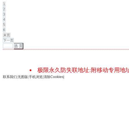
1
2
3
4
5
6
末页
下一页
选 页
极限永久防失联地址:附移动专用地址18
联系我们
|
无图版
|
手机浏览
|
清除Cookies
|