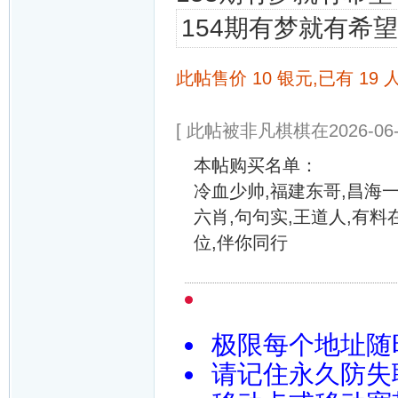
154期有梦就有希望
此帖售价 10 银元,已有 19 
[ 此帖被非凡棋棋在2026-06-
本帖购买名单：
冷血少帅,福建东哥,昌海一
六肖,句句实,王道人,有料
位,伴你同行
极限每个地址随
请记住永久防失联导