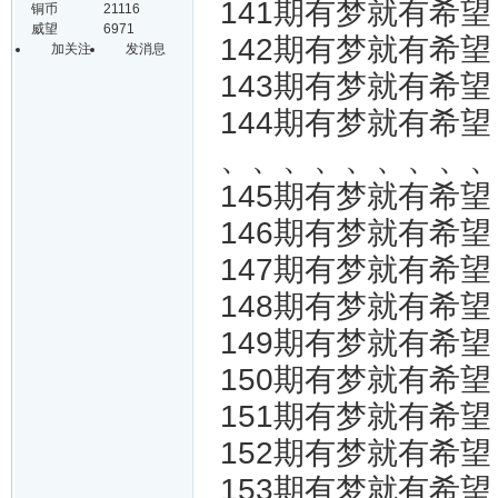
141期有梦就有希望
铜币
21116
威望
6971
142期有梦就有希望
加关注
发消息
143期有梦就有希望
144期有梦就有希望
、、、、、、、、、
145期有梦就有希望
146期有梦就有希望
147期有梦就有希望
148期有梦就有希望
149期有梦就有希望
150期有梦就有希望
151期有梦就有希望
152期有梦就有希望
153期有梦就有希望