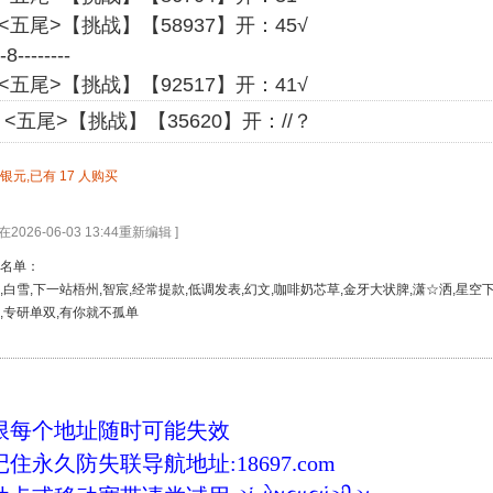
：<五尾>【挑战】【58937】开：45√
-8--------
：<五尾>【挑战】【92517】开：41√
：<五尾>【挑战】【35620】开：//？
 银元,已有 17 人购买
2026-06-03 13:44重新编辑 ]
名单：
,白雪,下一站梧州,智宸,经常提款,低调发表,幻文,咖啡奶芯草,金牙大状脾,潇☆洒,星空
,专研单双,有你就不孤单
限每个地址随时可能失效
住永久防失联导航地址:18697.com