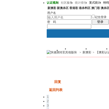
认证规则
社区服务
统计排行
复式统计
特码
新澳彩
新澳杀区
香港彩
港杀料区
澳门彩
澳杀
澳彩218期37-32-33-15-22-43T41
用户名
记住登录
登录
密 码
首页
交易记录
我的帖子
>
新澳彩
>
【澳彩认证
码皇总管
说：
发帖
回复
返回列表
1
2
3