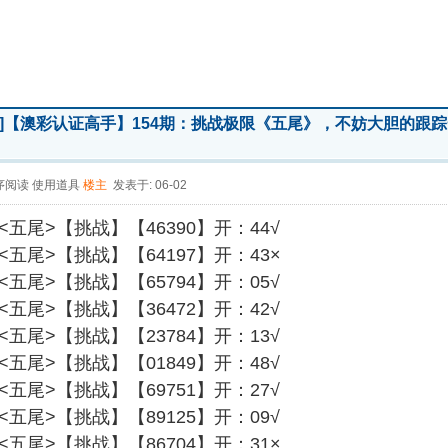
]
【澳彩认证高手】154期：挑战极限《五尾》，不妨大胆的跟
序阅读
使用道具
楼主
发表于: 06-02
：<五尾>【挑战】【46390】开：44√
：<五尾>【挑战】【64197】开：43×
：<五尾>【挑战】【65794】开：05√
：<五尾>【挑战】【36472】开：42√
：<五尾>【挑战】【23784】开：13√
：<五尾>【挑战】【01849】开：48√
：<五尾>【挑战】【69751】开：27√
：<五尾>【挑战】【89125】开：09√
：<五尾>【挑战】【86704】开：31×