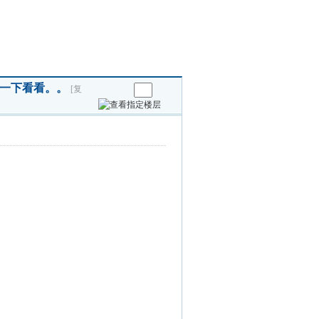
踪一下看看。。
[复