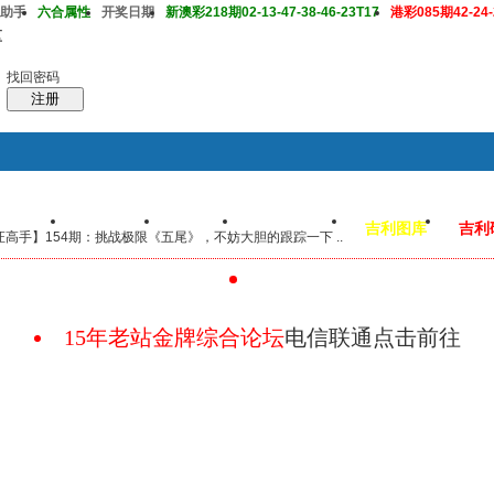
助手
六合属性
开奖日期
新澳彩218期02-13-47-38-46-23T17
港彩085期42-24-2
区
找回密码
注册
群组
个人中心
手机版
防跳转教程
吉利图库
吉利
高手】154期：挑战极限《五尾》，不妨大胆的跟踪一下 ..
搜索
帖子
2026年7月底即将 开启特邀高手2肖中特大赛，重奖一万 ..
（2026-07-10
15年老站金牌综合论坛
电信联通点击前往