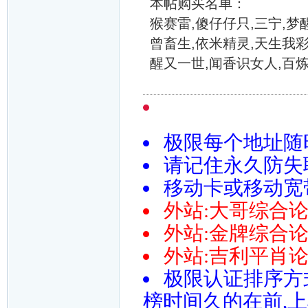
本帖购买名单：
猴赛雷,傻仔仔只,三宁,梦
曾畜生,依米精灵,天生我彩
醒又一世,闻香识女人,百
极限每个地址随
请记住永久防失联导
移动卡或移动宽带请尝
外站:大哥综合论坛htt
外站:金牌综合论坛htt
外站:吉利平肖论坛http:
极限认证排序方
榜时间久的在前,