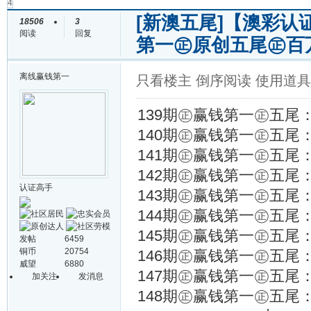
4
[新澳五尾]
【澳彩认证高
18506
3
阅读
回复
第一㊣原创五尾㊣百万富
离线
赢钱第一
只看楼主
倒序阅读
使用道具
139期㊣赢钱第一㊣五尾
140期㊣赢钱第一㊣五尾
141期㊣赢钱第一㊣五尾
142期㊣赢钱第一㊣五尾
认证高手
143期㊣赢钱第一㊣五尾
144期㊣赢钱第一㊣五尾
145期㊣赢钱第一㊣五尾
发帖
6459
铜币
20754
146期㊣赢钱第一㊣五尾
威望
6880
147期㊣赢钱第一㊣五尾
加关注
发消息
148期㊣赢钱第一㊣五尾