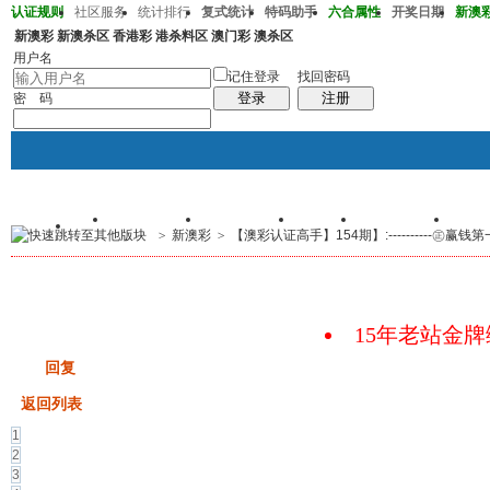
认证规则
社区服务
统计排行
复式统计
特码助手
六合属性
开奖日期
新澳彩2
新澳彩
新澳杀区
香港彩
港杀料区
澳门彩
澳杀区
澳彩220期36-38-32-13-20-01T30
用户名
记住登录
找回密码
登录
注册
密 码
首页
交易记录
我的帖子
群组
个人中心
手
>
新澳彩
>
【澳彩认证高手】154期】:----------㊣赢钱
帖子
码皇总管
说：
2026年7月底即将 开启特邀高
15年老站金
发帖
回复
返回列表
1
2
3