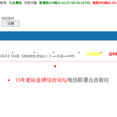
助手
六合属性
开奖日期
新澳彩219期31-41-07-08-29-22T43
港彩085期42-24-2
区
找回密码
注册
群组
个人中心
手机版
防跳转教程
吉利图库
吉利
高手】154期:【相信此料.挖金山！】══五尾══中特 ..
搜索
帖子
2026年7月底即将 开启特邀高手2肖中特大赛，重奖一万 ..
（2026-07-10
15年老站金牌综合论坛
电信联通点击前往