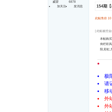
威望
6878
154期
加关注
发消息
此帖售价 10
[ 此帖被挖金山
本帖购买
倚栏听风
阳,彩虹
极
请记
移动
外站
外站