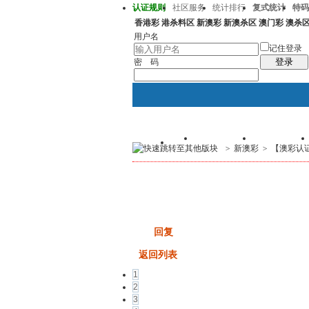
认证规则
社区服务
统计排行
复式统计
特码
香港彩
港杀料区
新澳彩
新澳杀区
澳门彩
澳杀
澳彩219期05-10-19-30-35-47T25
用户名
记住登录
登录
密 码
首页
交易记录
我的帖子
>
新澳彩
>
【澳彩认证
码皇总管
说：
发帖
回复
返回列表
1
2
3