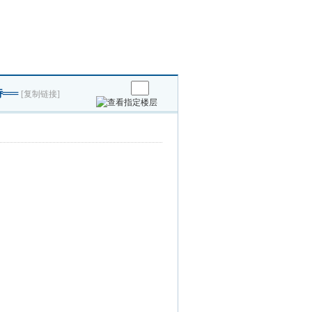
特══
[复制链接]