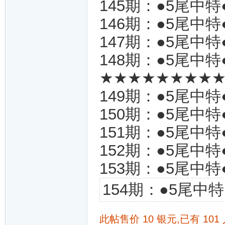
145期：●5尾中特
146期：●5尾中特
147期：●5尾中特
148期：●5尾中特
★★★★★★★★★★
149期：●5尾中特
150期：●5尾中特
151期：●5尾中特
152期：●5尾中特
153期：●5尾中特
154期：●5尾中
此帖售价 10 银元,已有 101