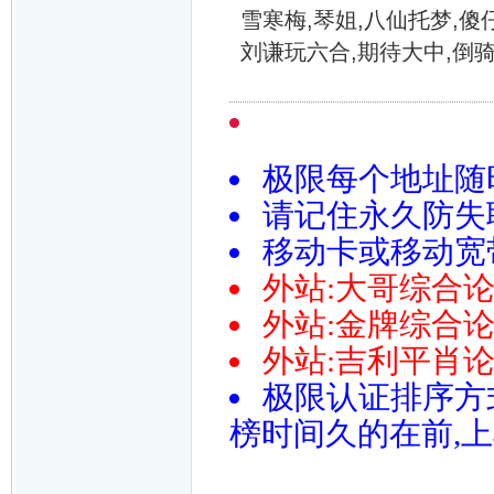
雪寒梅,琴姐,八仙托梦,傻
刘谦玩六合,期待大中,倒
极限每个地址随
请记住永久防失联导
移动卡或移动宽带请尝
外站:大哥综合论坛htt
外站:金牌综合论坛htt
外站:吉利平肖论坛http:
极限认证排序方
榜时间久的在前,