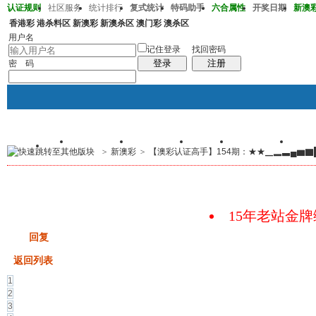
认证规则
社区服务
统计排行
复式统计
特码助手
六合属性
开奖日期
新澳彩2
香港彩
港杀料区
新澳彩
新澳杀区
澳门彩
澳杀区
澳彩218期37-32-33-15-22-43T41
用户名
记住登录
找回密码
登录
注册
密 码
首页
交易记录
我的帖子
群组
个人中心
手
>
新澳彩
>
【澳彩认证高手】154期：★★▁▂▃▄▆▇█
帖子
码皇总管
说：
2026年7月底即将 开启特邀高
15年老站金
发帖
回复
返回列表
1
2
3