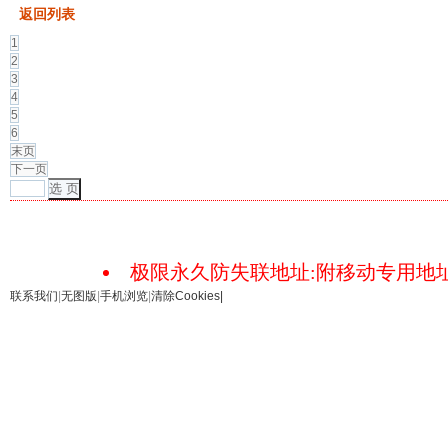
返回列表
1
2
3
4
5
6
末页
下一页
选 页
极限永久防失联地址:附移动专用地址18
联系我们
|
无图版
|
手机浏览
|
清除Cookies
|