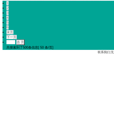
1
2
3
4
5
6
末页
下一页
选 页
共搜索到了500条信息[ 50 条/页]
联系我们
|
无