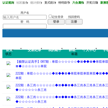
认证规则
社区服务
统计排行
复式统计
特码助手
六合属性
开奖日期
新澳彩2
澳彩221期44-20-28-15-18-05T30
用户名
记住登录
找回密码
登录
注册
密 码
首页
交易记录
我的帖子
群组
个人中心
手
帖子
状态
标题
码皇总管
说：
2026年7月
【极限认证高手】087期：单双☆☆☆☆☆☆◆〓◆◆〓◆单双单
〓◆☆☆☆☆☆☆单双
222期：单双☆☆☆☆☆☆◆〓◆◆〓◆单双单双单双单双◆〓◆
单双
222期：杀三肖☆☆☆☆☆☆◆〓◆◆〓◆杀三肖杀三肖杀三肖杀
◆☆☆☆☆☆☆杀三肖
222期：杀三肖☆☆☆☆☆☆◆〓◆◆〓◆杀三肖杀三肖杀三肖杀
◆☆☆☆☆☆☆杀三肖