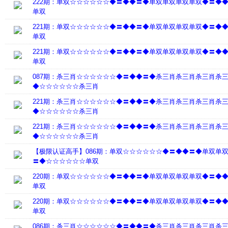
222期：单双☆☆☆☆☆☆◆〓◆◆〓◆单双单双单双单双◆〓◆
单双
221期：单双☆☆☆☆☆☆◆〓◆◆〓◆单双单双单双单双◆〓◆
单双
221期：单双☆☆☆☆☆☆◆〓◆◆〓◆单双单双单双单双◆〓◆
单双
087期：杀三肖☆☆☆☆☆☆◆〓◆◆〓◆杀三肖杀三肖杀三肖杀
◆☆☆☆☆☆☆杀三肖
221期：杀三肖☆☆☆☆☆☆◆〓◆◆〓◆杀三肖杀三肖杀三肖杀
◆☆☆☆☆☆☆杀三肖
221期：杀三肖☆☆☆☆☆☆◆〓◆◆〓◆杀三肖杀三肖杀三肖杀
◆☆☆☆☆☆☆杀三肖
【极限认证高手】086期：单双☆☆☆☆☆☆◆〓◆◆〓◆单双单
〓◆☆☆☆☆☆☆单双
220期：单双☆☆☆☆☆☆◆〓◆◆〓◆单双单双单双单双◆〓◆
单双
220期：单双☆☆☆☆☆☆◆〓◆◆〓◆单双单双单双单双◆〓◆
单双
086期：杀三肖☆☆☆☆☆☆◆〓◆◆〓◆杀三肖杀三肖杀三肖杀