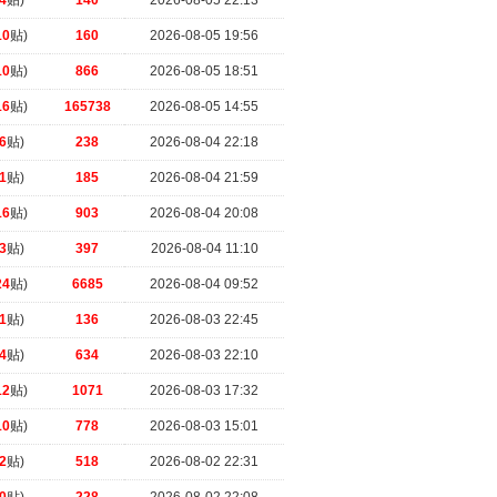
4
贴)
140
2026-08-05 22:13
10
贴)
160
2026-08-05 19:56
10
贴)
866
2026-08-05 18:51
16
贴)
165738
2026-08-05 14:55
6
贴)
238
2026-08-04 22:18
1
贴)
185
2026-08-04 21:59
16
贴)
903
2026-08-04 20:08
3
贴)
397
2026-08-04 11:10
24
贴)
6685
2026-08-04 09:52
1
贴)
136
2026-08-03 22:45
4
贴)
634
2026-08-03 22:10
12
贴)
1071
2026-08-03 17:32
10
贴)
778
2026-08-03 15:01
2
贴)
518
2026-08-02 22:31