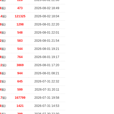
0
贴)
228
2026-08-02 22:08
6
贴)
473
2026-08-02 18:49
14
贴)
121325
2026-08-02 18:04
9
贴)
1298
2026-08-01 22:20
4
贴)
548
2026-08-01 22:01
2
贴)
583
2026-08-01 21:54
4
贴)
544
2026-08-01 19:21
8
贴)
764
2026-08-01 19:17
22
贴)
3869
2026-08-01 17:20
6
贴)
944
2026-08-01 08:21
2
贴)
645
2026-07-31 22:32
4
贴)
599
2026-07-31 20:11
17
贴)
167799
2026-07-31 19:58
6
贴)
1421
2026-07-31 14:53