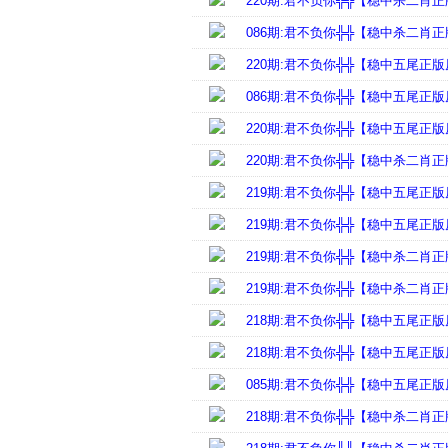
220期:君不负你╬╬【稳中杀二肖
086期:君不负你╬╬【稳中杀二肖
220期:君不负你╬╬【稳中五尾正
086期:君不负你╬╬【稳中五尾正
220期:君不负你╬╬【稳中五尾正
220期:君不负你╬╬【稳中杀二肖
219期:君不负你╬╬【稳中五尾正
219期:君不负你╬╬【稳中五尾正
219期:君不负你╬╬【稳中杀二肖
219期:君不负你╬╬【稳中杀二肖
218期:君不负你╬╬【稳中五尾正
218期:君不负你╬╬【稳中五尾正
085期:君不负你╬╬【稳中五尾正
218期:君不负你╬╬【稳中杀二肖