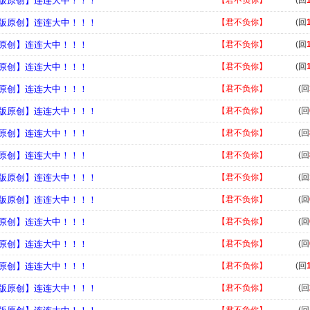
正版原创】连连大中！！！
【君不负你】
(回
正版原创】连连大中！！！
【君不负你】
(回
版原创】连连大中！！！
【君不负你】
(回
版原创】连连大中！！！
【君不负你】
(回
版原创】连连大中！！！
【君不负你】
(回
正版原创】连连大中！！！
【君不负你】
(回
版原创】连连大中！！！
【君不负你】
(回
版原创】连连大中！！！
【君不负你】
(回
正版原创】连连大中！！！
【君不负你】
(回
正版原创】连连大中！！！
【君不负你】
(回
版原创】连连大中！！！
【君不负你】
(回
版原创】连连大中！！！
【君不负你】
(回
版原创】连连大中！！！
【君不负你】
(回
正版原创】连连大中！！！
【君不负你】
(回