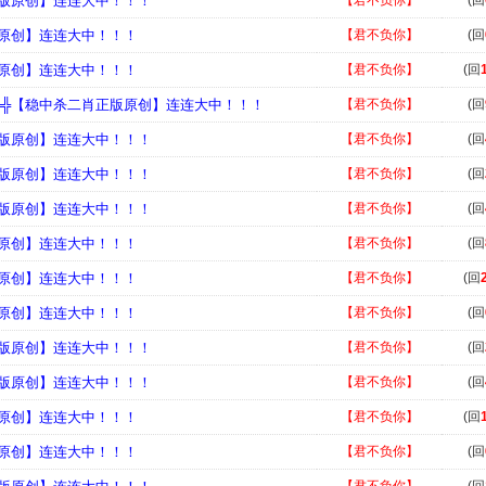
正版原创】连连大中！！！
【君不负你】
(回
版原创】连连大中！！！
【君不负你】
(回
版原创】连连大中！！！
【君不负你】
(回
你╬╬【稳中杀二肖正版原创】连连大中！！！
【君不负你】
(回
正版原创】连连大中！！！
【君不负你】
(回
正版原创】连连大中！！！
【君不负你】
(回
正版原创】连连大中！！！
【君不负你】
(回
版原创】连连大中！！！
【君不负你】
(回
版原创】连连大中！！！
【君不负你】
(回
版原创】连连大中！！！
【君不负你】
(回
正版原创】连连大中！！！
【君不负你】
(回
正版原创】连连大中！！！
【君不负你】
(回
版原创】连连大中！！！
【君不负你】
(回
版原创】连连大中！！！
【君不负你】
(回