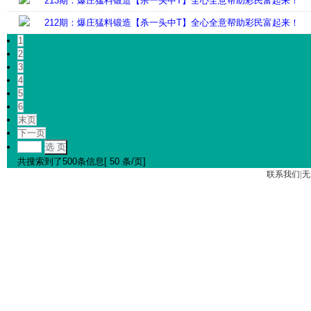
213期：爆庄猛料锻造【杀一头中T】全心全意帮助彩民富起来！
212期：爆庄猛料锻造【杀一头中T】全心全意帮助彩民富起来！
1
2
3
4
5
6
末页
下一页
选 页
共搜索到了500条信息[ 50 条/页]
联系我们
|
无