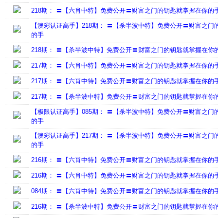
218期： 〓【六肖中特】免费公开〓财富之门的钥匙就掌握在你的
【澳彩认证高手】218期： 〓【杀半波中特】免费公开〓财富之门
的手
218期： 〓【杀半波中特】免费公开〓财富之门的钥匙就掌握在你
217期： 〓【六肖中特】免费公开〓财富之门的钥匙就掌握在你的
217期： 〓【六肖中特】免费公开〓财富之门的钥匙就掌握在你的
217期： 〓【杀半波中特】免费公开〓财富之门的钥匙就掌握在你
【极限认证高手】085期： 〓【杀半波中特】免费公开〓财富之门
的手
【澳彩认证高手】217期： 〓【杀半波中特】免费公开〓财富之门
的手
216期： 〓【六肖中特】免费公开〓财富之门的钥匙就掌握在你的
216期： 〓【六肖中特】免费公开〓财富之门的钥匙就掌握在你的
084期： 〓【六肖中特】免费公开〓财富之门的钥匙就掌握在你的
216期： 〓【杀半波中特】免费公开〓财富之门的钥匙就掌握在你