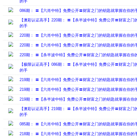
的手
086期： 〓【六肖中特】免费公开〓财富之门的钥匙就掌握在你的
【澳彩认证高手】220期： 〓【杀半波中特】免费公开〓财富之门
的手
220期： 〓【六肖中特】免费公开〓财富之门的钥匙就掌握在你的
220期： 〓【六肖中特】免费公开〓财富之门的钥匙就掌握在你的
220期： 〓【杀半波中特】免费公开〓财富之门的钥匙就掌握在你
【极限认证高手】086期： 〓【杀半波中特】免费公开〓财富之门
的手
219期： 〓【六肖中特】免费公开〓财富之门的钥匙就掌握在你的
219期： 〓【六肖中特】免费公开〓财富之门的钥匙就掌握在你的
219期： 〓【杀半波中特】免费公开〓财富之门的钥匙就掌握在你
【澳彩认证高手】219期： 〓【杀半波中特】免费公开〓财富之门
的手
085期： 〓【六肖中特】免费公开〓财富之门的钥匙就掌握在你的
218期： 〓【六肖中特】免费公开〓财富之门的钥匙就掌握在你的