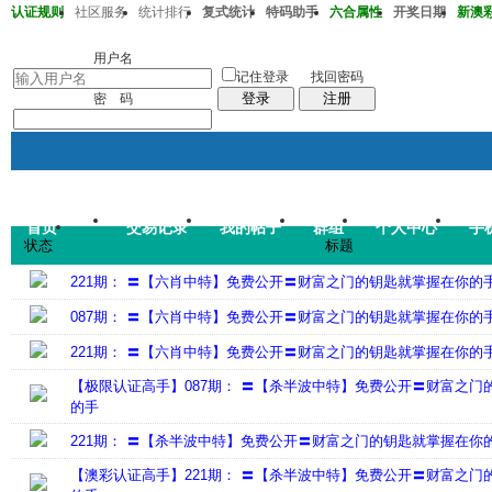
认证规则
社区服务
统计排行
复式统计
特码助手
六合属性
开奖日期
新澳彩2
澳彩220期36-38-32-13-20-01T30
用户名
记住登录
找回密码
登录
注册
密 码
首页
交易记录
我的帖子
群组
个人中心
手
帖子
状态
标题
码皇总管
说：
2026年7月
221期： 〓【六肖中特】免费公开〓财富之门的钥匙就掌握在你的
087期： 〓【六肖中特】免费公开〓财富之门的钥匙就掌握在你的
221期： 〓【六肖中特】免费公开〓财富之门的钥匙就掌握在你的
【极限认证高手】087期： 〓【杀半波中特】免费公开〓财富之门
的手
221期： 〓【杀半波中特】免费公开〓财富之门的钥匙就掌握在你
【澳彩认证高手】221期： 〓【杀半波中特】免费公开〓财富之门