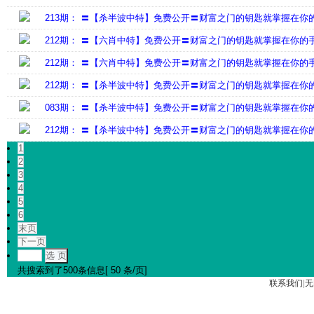
213期： 〓【杀半波中特】免费公开〓财富之门的钥匙就掌握在你
212期： 〓【六肖中特】免费公开〓财富之门的钥匙就掌握在你的
212期： 〓【六肖中特】免费公开〓财富之门的钥匙就掌握在你的
212期： 〓【杀半波中特】免费公开〓财富之门的钥匙就掌握在你
083期： 〓【杀半波中特】免费公开〓财富之门的钥匙就掌握在你
212期： 〓【杀半波中特】免费公开〓财富之门的钥匙就掌握在你
1
2
3
4
5
6
末页
下一页
选 页
共搜索到了500条信息[ 50 条/页]
联系我们
|
无