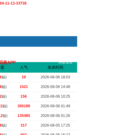
4-11-13-33T38
码皇APP
快捷通道
索
回复
人气
发表时间
.
（2026-07-10 20:23）
6
贴)
19
2026-08-06 18:03
8
贴)
1521
2026-08-06 14:48
2
贴)
156
2026-08-06 10:25
22
贴)
300189
2026-08-06 01:49
12
贴)
135485
2026-08-06 01:26
8
贴)
317
2026-08-05 17:25