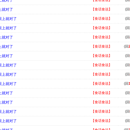
跟上就对了
【食话食说】
(回
跟上就对了
【食话食说】
(回
，跟上就对了
【食话食说】
(回
，跟上就对了
【食话食说】
(回
跟上就对了
【食话食说】
(回
跟上就对了
【食话食说】
(回
跟上就对了
【食话食说】
(回
，跟上就对了
【食话食说】
(回
，跟上就对了
【食话食说】
(回
，跟上就对了
【食话食说】
(回
跟上就对了
【食话食说】
(回
跟上就对了
【食话食说】
(回
，跟上就对了
【食话食说】
(回
，跟上就对了
【食话食说】
(回