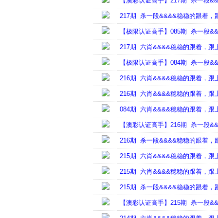
【澳彩认证高手】217期 杀一段&
217期 杀一段&&&&稳稳的跟着
【极限认证高手】085期 杀一段&
217期 六肖&&&&稳稳的跟着，
【极限认证高手】084期 杀一段&
216期 六肖&&&&稳稳的跟着，
216期 六肖&&&&稳稳的跟着，
084期 六肖&&&&稳稳的跟着，
【澳彩认证高手】216期 杀一段&
216期 杀一段&&&&稳稳的跟着
215期 六肖&&&&稳稳的跟着，
215期 六肖&&&&稳稳的跟着，
215期 杀一段&&&&稳稳的跟着
【澳彩认证高手】215期 杀一段&