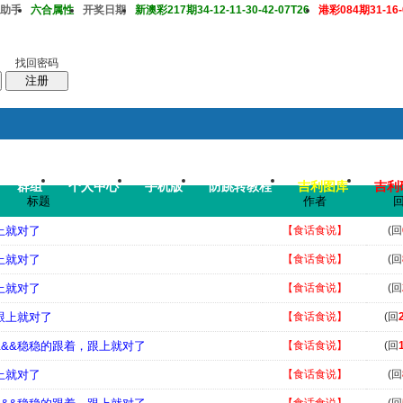
助手
六合属性
开奖日期
新澳彩217期34-12-11-30-42-07T26
港彩084期31-16-0
找回密码
注册
群组
个人中心
手机版
防跳转教程
吉利图库
吉利
搜
帖子
标题
作者
码皇总管
说：
2026年7月底即将 开启特邀高手2肖中特大赛，重奖一万 .
跟上就对了
【食话食说】
(回
跟上就对了
【食话食说】
(回
跟上就对了
【食话食说】
(回
，跟上就对了
【食话食说】
(回
&&&稳稳的跟着，跟上就对了
【食话食说】
(回
跟上就对了
【食话食说】
(回