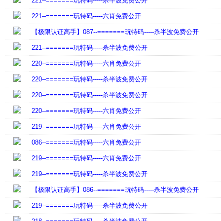
221--=======玩特码-----杀半波免费公开
221--=======玩特码-----六肖免费公开
【极限认证高手】087--=======玩特码-----杀半波免费公开
221--=======玩特码-----杀半波免费公开
220--=======玩特码-----六肖免费公开
220--=======玩特码-----杀半波免费公开
220--=======玩特码-----杀半波免费公开
220--=======玩特码-----六肖免费公开
219--=======玩特码-----六肖免费公开
086--=======玩特码-----六肖免费公开
219--=======玩特码-----六肖免费公开
219--=======玩特码-----杀半波免费公开
【极限认证高手】086--=======玩特码-----杀半波免费公开
219--=======玩特码-----杀半波免费公开