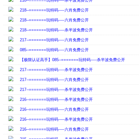
218--=======玩特码-----杀半波免费公开
218--=======玩特码-----六肖免费公开
218--=======玩特码-----六肖免费公开
218--=======玩特码-----杀半波免费公开
217--=======玩特码-----六肖免费公开
085--=======玩特码-----六肖免费公开
【极限认证高手】085--=======玩特码-----杀半波免费公开
217--=======玩特码-----杀半波免费公开
217--=======玩特码-----六肖免费公开
217--=======玩特码-----杀半波免费公开
216--=======玩特码-----杀半波免费公开
216--=======玩特码-----六肖免费公开
216--=======玩特码-----杀半波免费公开
216--=======玩特码-----六肖免费公开