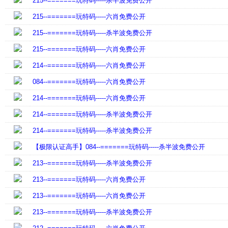
215--=======玩特码-----杀半波免费公开
215--=======玩特码-----六肖免费公开
215--=======玩特码-----杀半波免费公开
215--=======玩特码-----六肖免费公开
214--=======玩特码-----六肖免费公开
084--=======玩特码-----六肖免费公开
214--=======玩特码-----六肖免费公开
214--=======玩特码-----杀半波免费公开
214--=======玩特码-----杀半波免费公开
【极限认证高手】084--=======玩特码-----杀半波免费公开
213--=======玩特码-----杀半波免费公开
213--=======玩特码-----六肖免费公开
213--=======玩特码-----六肖免费公开
213--=======玩特码-----杀半波免费公开