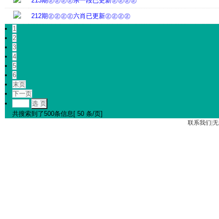
213期㊣㊣㊣㊣杀一段已更新㊣㊣㊣㊣
212期㊣㊣㊣㊣六肖已更新㊣㊣㊣㊣
1
2
3
4
5
6
末页
下一页
选 页
共搜索到了500条信息[ 50 条/页]
联系我们
|
无