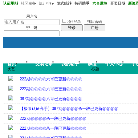
认证规则
社区服务
统计排行
复式统计
特码助手
六合属性
开奖日期
新澳彩2
澳彩221期44-20-28-15-18-05T30
用户名
记住登录
找回密码
登录
注册
密 码
首页
交易记录
我的帖子
群组
个人中心
手
帖子
状态
标题
码皇总管
说：
2026年7月
222期㊣㊣㊣㊣六肖已更新㊣㊣㊣㊣
222期㊣㊣㊣㊣六肖已更新㊣㊣㊣㊣
087期㊣㊣㊣㊣六肖已更新㊣㊣㊣㊣
【极限认证高手】087期㊣㊣㊣㊣杀一段已更新㊣㊣㊣㊣
222期㊣㊣㊣㊣杀一段已更新㊣㊣㊣㊣
222期㊣㊣㊣㊣杀一段已更新㊣㊣㊣㊣