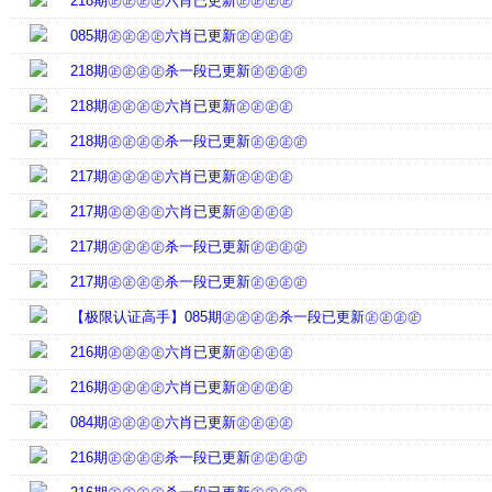
218期㊣㊣㊣㊣六肖已更新㊣㊣㊣㊣
085期㊣㊣㊣㊣六肖已更新㊣㊣㊣㊣
218期㊣㊣㊣㊣杀一段已更新㊣㊣㊣㊣
218期㊣㊣㊣㊣六肖已更新㊣㊣㊣㊣
218期㊣㊣㊣㊣杀一段已更新㊣㊣㊣㊣
217期㊣㊣㊣㊣六肖已更新㊣㊣㊣㊣
217期㊣㊣㊣㊣六肖已更新㊣㊣㊣㊣
217期㊣㊣㊣㊣杀一段已更新㊣㊣㊣㊣
217期㊣㊣㊣㊣杀一段已更新㊣㊣㊣㊣
【极限认证高手】085期㊣㊣㊣㊣杀一段已更新㊣㊣㊣㊣
216期㊣㊣㊣㊣六肖已更新㊣㊣㊣㊣
216期㊣㊣㊣㊣六肖已更新㊣㊣㊣㊣
084期㊣㊣㊣㊣六肖已更新㊣㊣㊣㊣
216期㊣㊣㊣㊣杀一段已更新㊣㊣㊣㊣