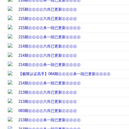
216期㊣㊣㊣㊣杀一段已更新㊣㊣㊣㊣
215期㊣㊣㊣㊣六肖已更新㊣㊣㊣㊣
215期㊣㊣㊣㊣六肖已更新㊣㊣㊣㊣
215期㊣㊣㊣㊣杀一段已更新㊣㊣㊣㊣
215期㊣㊣㊣㊣杀一段已更新㊣㊣㊣㊣
214期㊣㊣㊣㊣六肖已更新㊣㊣㊣㊣
214期㊣㊣㊣㊣六肖已更新㊣㊣㊣㊣
214期㊣㊣㊣㊣杀一段已更新㊣㊣㊣㊣
【极限认证高手】084期㊣㊣㊣㊣杀一段已更新㊣㊣㊣㊣
214期㊣㊣㊣㊣杀一段已更新㊣㊣㊣㊣
213期㊣㊣㊣㊣六肖已更新㊣㊣㊣㊣
213期㊣㊣㊣㊣六肖已更新㊣㊣㊣㊣
083期㊣㊣㊣㊣六肖已更新㊣㊣㊣㊣
213期㊣㊣㊣㊣杀一段已更新㊣㊣㊣㊣