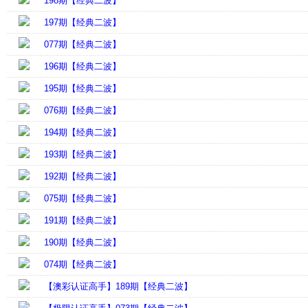
198期【经典二波】
197期【经典二波】
077期【经典二波】
196期【经典二波】
195期【经典二波】
076期【经典二波】
194期【经典二波】
193期【经典二波】
192期【经典二波】
075期【经典二波】
191期【经典二波】
190期【经典二波】
074期【经典二波】
【澳彩认证高手】189期【经典二波】