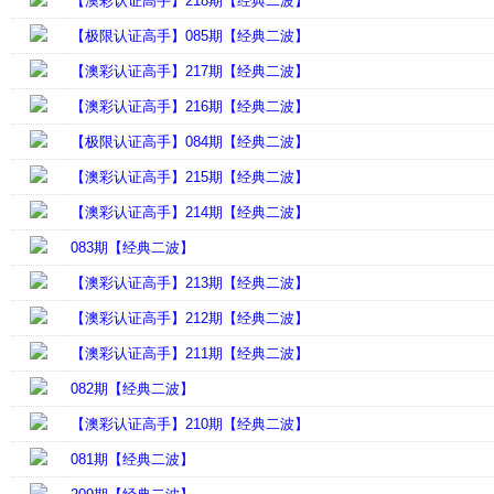
【澳彩认证高手】218期【经典二波】
【极限认证高手】085期【经典二波】
【澳彩认证高手】217期【经典二波】
【澳彩认证高手】216期【经典二波】
【极限认证高手】084期【经典二波】
【澳彩认证高手】215期【经典二波】
【澳彩认证高手】214期【经典二波】
083期【经典二波】
【澳彩认证高手】213期【经典二波】
【澳彩认证高手】212期【经典二波】
【澳彩认证高手】211期【经典二波】
082期【经典二波】
【澳彩认证高手】210期【经典二波】
081期【经典二波】