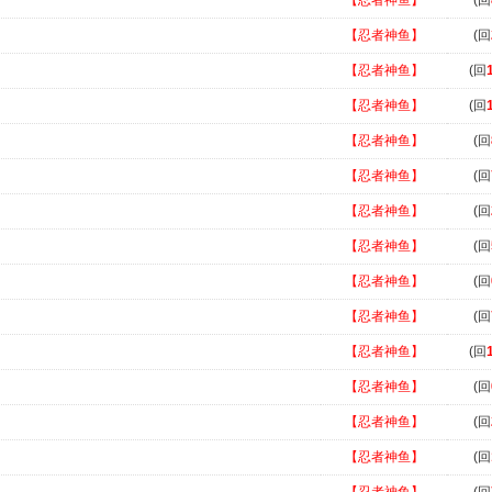
【忍者神鱼】
(回
【忍者神鱼】
(回
【忍者神鱼】
(回
【忍者神鱼】
(回
【忍者神鱼】
(回
【忍者神鱼】
(回
【忍者神鱼】
(回
【忍者神鱼】
(回
【忍者神鱼】
(回
【忍者神鱼】
(回
【忍者神鱼】
(回
【忍者神鱼】
(回
【忍者神鱼】
(回
【忍者神鱼】
(回