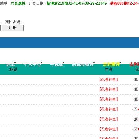
助手
六合属性
开奖日期
新澳彩219期31-41-07-08-29-22T43
港彩085期42-24-2
找回密码
注册
群组
个人中心
手机版
防跳转教程
吉利图库
吉利
搜
帖子
标题
作者
码皇总管
说：
2026年7月底即将 开启特邀高手2肖中特大赛，重奖一万 .
【忍者神鱼】
(回
【忍者神鱼】
(回
【忍者神鱼】
(回
【忍者神鱼】
(回
【忍者神鱼】
(回
【忍者神鱼】
(回